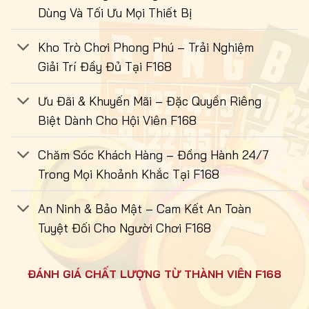
Dùng Và Tối Ưu Mọi Thiết Bị
Kho Trò Chơi Phong Phú – Trải Nghiệm
Giải Trí Đầy Đủ Tại F168
Ưu Đãi & Khuyến Mãi – Đặc Quyền Riêng
Biệt Dành Cho Hội Viên F168
Chăm Sóc Khách Hàng – Đồng Hành 24/7
Trong Mọi Khoảnh Khắc Tại F168
An Ninh & Bảo Mật – Cam Kết An Toàn
Tuyệt Đối Cho Người Chơi F168
ĐÁNH GIÁ CHẤT LƯỢNG TỪ THÀNH VIÊN F168