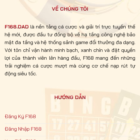
VỀ CHÚNG TÔI
F168.DAD
là nền tảng cá cược và giải trí trực tuyến thế
hệ mới, được đầu tư đồng bộ về hạ tầng công nghệ bảo
mật đa tầng và hệ thống sảnh game đổi thưởng đa dạng.
Với tôn chỉ vận hành minh bạch, xanh chín và đặt quyền
lợi của thành viên lên hàng đầu, F168 mang đến những
trải nghiệm cá cược mượt mà cùng cơ chế nạp rút tự
động siêu tốc.
HƯỚNG DẪN
Đăng Ký F168
Đăng Nhập F168