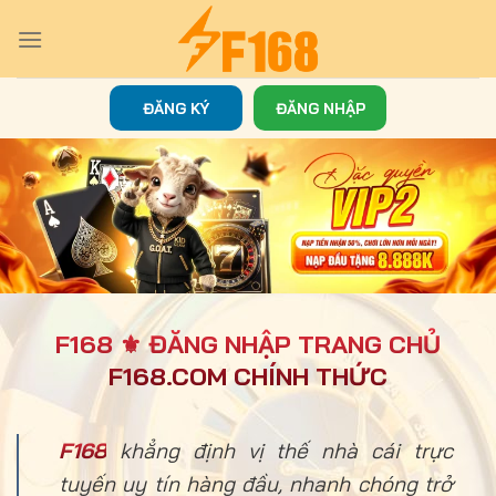
Bỏ
qua
nội
dung
ĐĂNG KÝ
ĐĂNG NHẬP
F168 ⚜ ĐĂNG NHẬP TRANG CHỦ
F168.COM CHÍNH THỨC
F168
khẳng định vị thế nhà cái trực
tuyến uy tín hàng đầu, nhanh chóng trở