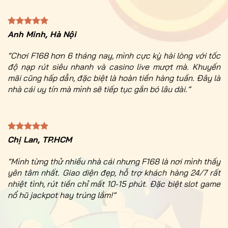
Anh Minh, Hà Nội
“Chơi F168 hơn 6 tháng nay, mình cực kỳ hài lòng với tốc
độ nạp rút siêu nhanh và casino live mượt mà. Khuyến
mãi cũng hấp dẫn, đặc biệt là hoàn tiền hàng tuần. Đây là
nhà cái uy tín mà mình sẽ tiếp tục gắn bó lâu dài.”
Chị Lan, TP.HCM
“Mình từng thử nhiều nhà cái nhưng F168 là nơi mình thấy
yên tâm nhất. Giao diện đẹp, hỗ trợ khách hàng 24/7 rất
nhiệt tình, rút tiền chỉ mất 10-15 phút. Đặc biệt slot game
nổ hũ jackpot hay trúng lắm!”