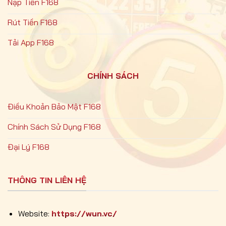
Nạp Tiền F168
Rút Tiền F168
Tải App F168
CHÍNH SÁCH
Điều Khoản Bảo Mật F168
Chính Sách Sử Dụng F168
Đại Lý F168
THÔNG TIN LIÊN HỆ
Website:
https://wun.vc/