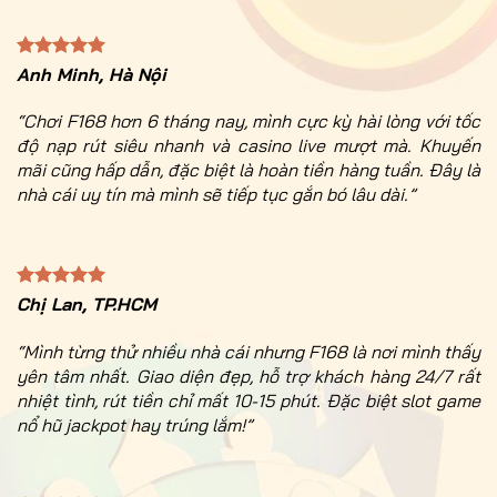
Anh Minh, Hà Nội
“Chơi F168 hơn 6 tháng nay, mình cực kỳ hài lòng với tốc
độ nạp rút siêu nhanh và casino live mượt mà. Khuyến
mãi cũng hấp dẫn, đặc biệt là hoàn tiền hàng tuần. Đây là
nhà cái uy tín mà mình sẽ tiếp tục gắn bó lâu dài.”
Chị Lan, TP.HCM
“Mình từng thử nhiều nhà cái nhưng F168 là nơi mình thấy
yên tâm nhất. Giao diện đẹp, hỗ trợ khách hàng 24/7 rất
nhiệt tình, rút tiền chỉ mất 10-15 phút. Đặc biệt slot game
nổ hũ jackpot hay trúng lắm!”