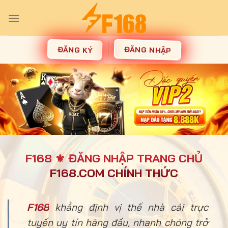
Bỏ
qua
nội
dung
ĐĂNG KÝ
ĐĂNG NHẬP
F168 ⚜ ĐĂNG NHẬP TRANG CHỦ
F168.COM CHÍNH THỨC
F168
khẳng định vị thế nhà cái trực
tuyến uy tín hàng đầu, nhanh chóng trở