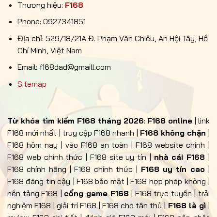
Thương hiệu:
F168
Phone: 0927341851
Địa chỉ: 529/18/21A Đ. Phạm Văn Chiêu, An Hội Tây, Hồ
Chí Minh, Việt Nam
Email:
f168dad@gmaill.com
Sitemap
Từ khóa tìm kiếm F168 tháng 2026
:
F168 online
| link
F168 mới nhất | truy cập F168 nhanh |
F168 không chặn
|
F168 hôm nay | vào F168 an toàn | F168 website chính |
F168 web chính thức | F168 site uy tín |
nhà cái F168
|
F168 chính hãng | F168 chính thức |
F168 uy tín cao
|
F168 đáng tin cậy | F168 bảo mật | F168 hợp pháp không |
nền tảng F168 |
cổng game F168
| F168 trực tuyến | trải
nghiệm F168 | giải trí F168 | F168 cho tân thủ |
F168 là gì
|