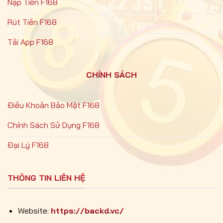
Nạp Tiền F168
Rút Tiền F168
Tải App F168
CHÍNH SÁCH
Điều Khoản Bảo Mật F168
Chính Sách Sử Dụng F168
Đại Lý F168
THÔNG TIN LIÊN HỆ
Website:
https://backd.vc/