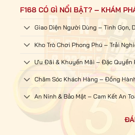
F168 CÓ GÌ NỔI BẬT? – KHÁM PH
Giao Diện Người Dùng – Tinh Gọn, D
Kho Trò Chơi Phong Phú – Trải Nghi
Ưu Đãi & Khuyến Mãi – Đặc Quyền R
Chăm Sóc Khách Hàng – Đồng Hành 
An Ninh & Bảo Mật – Cam Kết An To
ĐÁ