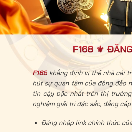
F168 ⚜ ĐĂN
F168
khẳng định vị thế nhà cái t
hút sự quan tâm của đông đảo ng
tin cậy bậc nhất trên thị trườn
nghiệm giải trí đặc sắc, đẳng cấp
Đăng nhập link chính thức của