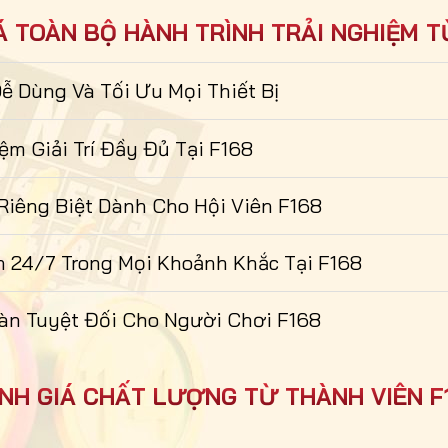
Á TOÀN BỘ HÀNH TRÌNH TRẢI NGHIỆM T
ễ Dùng Và Tối Ưu Mọi Thiết Bị
ệm Giải Trí Đầy Đủ Tại F168
iêng Biệt Dành Cho Hội Viên F168
24/7 Trong Mọi Khoảnh Khắc Tại F168
àn Tuyệt Đối Cho Người Chơi F168
NH GIÁ CHẤT LƯỢNG TỪ THÀNH VIÊN F