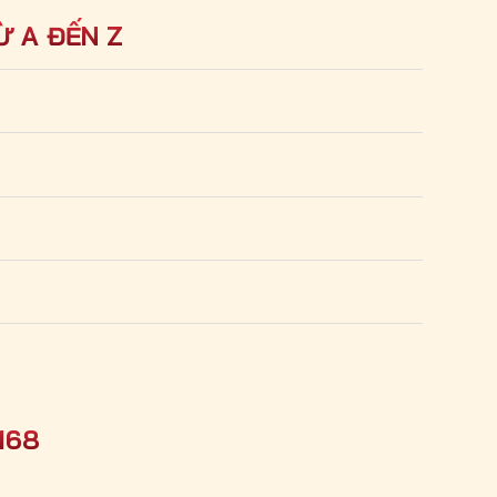
Ừ A ĐẾN Z
168