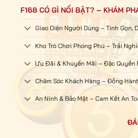
F168 CÓ GÌ NỔI BẬT? – KHÁM PH
Giao Diện Người Dùng – Tinh Gọn, D
Kho Trò Chơi Phong Phú – Trải Nghi
Ưu Đãi & Khuyến Mãi – Đặc Quyền R
Chăm Sóc Khách Hàng – Đồng Hành 
An Ninh & Bảo Mật – Cam Kết An To
ĐÁ