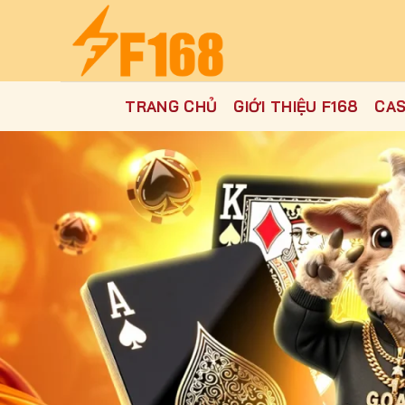
Bỏ
qua
nội
dung
TRANG CHỦ
GIỚI THIỆU F168
CAS