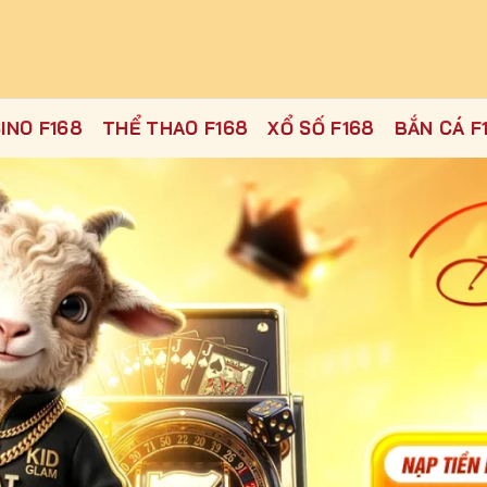
INO F168
THỂ THAO F168
XỔ SỐ F168
BẮN CÁ F