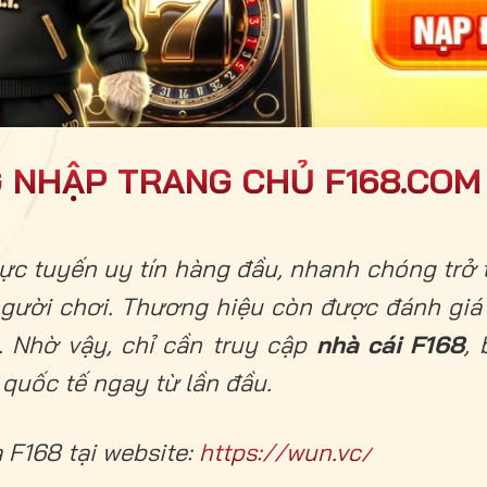
G NHẬP TRANG CHỦ F168.COM
rực tuyến uy tín hàng đầu, nhanh chóng trở 
ười chơi. Thương hiệu còn được đánh giá c
g. Nhờ vậy, chỉ cần truy cập
nhà cái F168
,
 quốc tế ngay từ lần đầu.
 F168 tại website:
https://wun.vc/