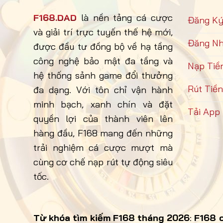
F168.DAD
là nền tảng cá cược
Đăng Ký
và giải trí trực tuyến thế hệ mới,
Đăng Nh
được đầu tư đồng bộ về hạ tầng
công nghệ bảo mật đa tầng và
Nạp Tiề
hệ thống sảnh game đổi thưởng
Rút Tiề
đa dạng. Với tôn chỉ vận hành
minh bạch, xanh chín và đặt
Tải App
quyền lợi của thành viên lên
hàng đầu, F168 mang đến những
trải nghiệm cá cược mượt mà
cùng cơ chế nạp rút tự động siêu
tốc.
Từ khóa tìm kiếm F168 tháng 2026
:
F168 o