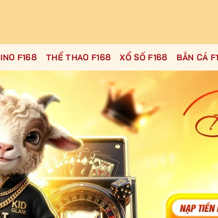
INO F168
THỂ THAO F168
XỔ SỐ F168
BẮN CÁ F