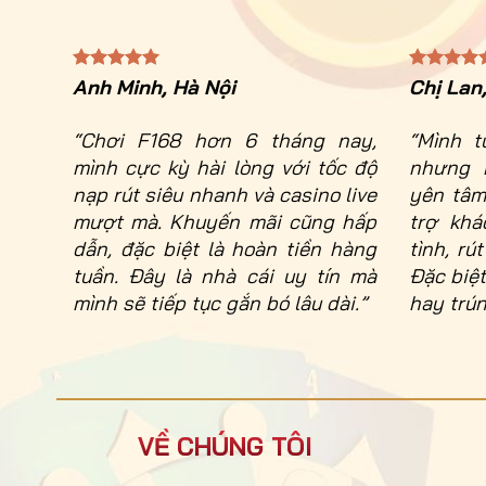
Anh Minh, Hà Nội
Chị Lan
“Chơi F168 hơn 6 tháng nay,
“Mình t
mình cực kỳ hài lòng với tốc độ
nhưng 
nạp rút siêu nhanh và casino live
yên tâm
mượt mà. Khuyến mãi cũng hấp
trợ khá
dẫn, đặc biệt là hoàn tiền hàng
tình, rú
tuần. Đây là nhà cái uy tín mà
Đặc biệt
mình sẽ tiếp tục gắn bó lâu dài.”
hay trún
VỀ CHÚNG TÔI