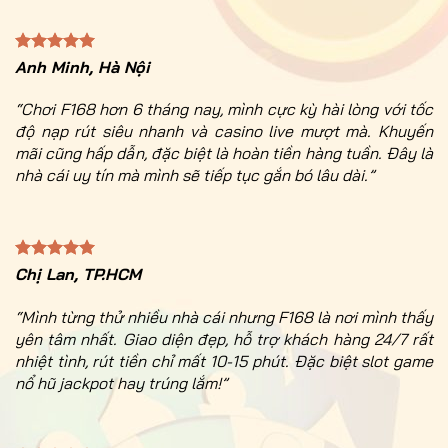
Anh Minh, Hà Nội
“Chơi F168 hơn 6 tháng nay, mình cực kỳ hài lòng với tốc
độ nạp rút siêu nhanh và casino live mượt mà. Khuyến
mãi cũng hấp dẫn, đặc biệt là hoàn tiền hàng tuần. Đây là
nhà cái uy tín mà mình sẽ tiếp tục gắn bó lâu dài.”
Chị Lan, TP.HCM
“Mình từng thử nhiều nhà cái nhưng F168 là nơi mình thấy
yên tâm nhất. Giao diện đẹp, hỗ trợ khách hàng 24/7 rất
nhiệt tình, rút tiền chỉ mất 10-15 phút. Đặc biệt slot game
nổ hũ jackpot hay trúng lắm!”