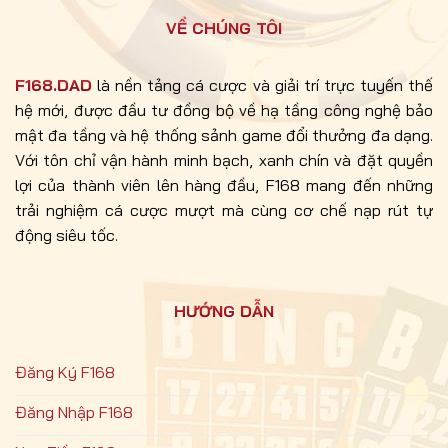
VỀ CHÚNG TÔI
F168.DAD
là nền tảng cá cược và giải trí trực tuyến thế
hệ mới, được đầu tư đồng bộ về hạ tầng công nghệ bảo
mật đa tầng và hệ thống sảnh game đổi thưởng đa dạng.
Với tôn chỉ vận hành minh bạch, xanh chín và đặt quyền
lợi của thành viên lên hàng đầu, F168 mang đến những
trải nghiệm cá cược mượt mà cùng cơ chế nạp rút tự
động siêu tốc.
HƯỚNG DẪN
Đăng Ký F168
Đăng Nhập F168