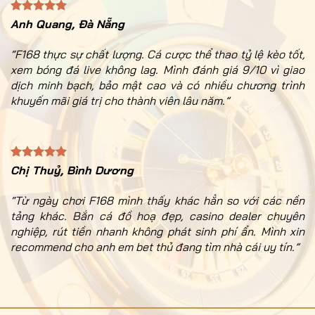
Anh Quang, Đà Nẵng
“F168 thực sự chất lượng. Cá cược thể thao tỷ lệ kèo tốt,
xem bóng đá live không lag. Mình đánh giá 9/10 vì giao
dịch minh bạch, bảo mật cao và có nhiều chương trình
khuyến mãi giá trị cho thành viên lâu năm.”
Chị Thuỷ, Bình Dương
“Từ ngày chơi F168 mình thấy khác hẳn so với các nền
tảng khác. Bắn cá đồ hoạ đẹp, casino dealer chuyên
nghiệp, rút tiền nhanh không phát sinh phí ẩn. Mình xin
recommend cho anh em bet thủ đang tìm nhà cái uy tín.”