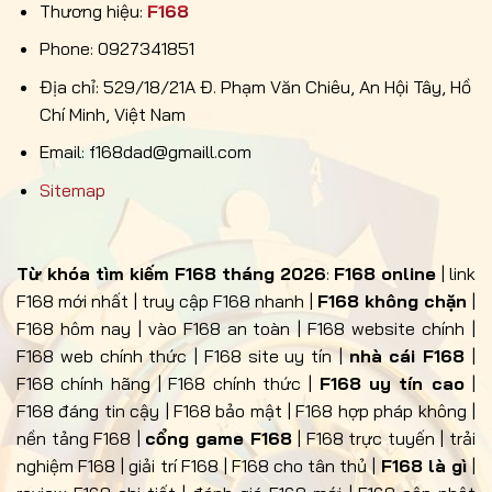
Thương hiệu:
F168
Phone: 0927341851
Địa chỉ: 529/18/21A Đ. Phạm Văn Chiêu, An Hội Tây, Hồ
Chí Minh, Việt Nam
Email:
f168dad@gmaill.com
Sitemap
Từ khóa tìm kiếm F168 tháng 2026
:
F168 online
| link
F168 mới nhất | truy cập F168 nhanh |
F168 không chặn
|
F168 hôm nay | vào F168 an toàn | F168 website chính |
F168 web chính thức | F168 site uy tín |
nhà cái F168
|
F168 chính hãng | F168 chính thức |
F168 uy tín cao
|
F168 đáng tin cậy | F168 bảo mật | F168 hợp pháp không |
nền tảng F168 |
cổng game F168
| F168 trực tuyến | trải
nghiệm F168 | giải trí F168 | F168 cho tân thủ |
F168 là gì
|