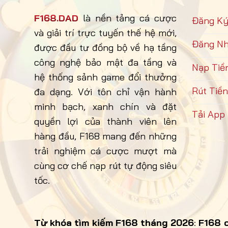
F168.DAD
là nền tảng cá cược
Đăng Ký
và giải trí trực tuyến thế hệ mới,
Đăng Nh
được đầu tư đồng bộ về hạ tầng
công nghệ bảo mật đa tầng và
Nạp Tiề
hệ thống sảnh game đổi thưởng
Rút Tiề
đa dạng. Với tôn chỉ vận hành
minh bạch, xanh chín và đặt
Tải App
quyền lợi của thành viên lên
hàng đầu, F168 mang đến những
trải nghiệm cá cược mượt mà
cùng cơ chế nạp rút tự động siêu
tốc.
Từ khóa tìm kiếm F168 tháng 2026
:
F168 o