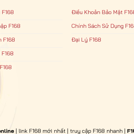
 F168
Điều Khoản Bảo Mật F16
ập F168
Chính Sách Sử Dụng F1
n F168
Đại Lý F168
n F168
 F168
nline
| link F168 mới nhất | truy cập F168 nhanh |
F1