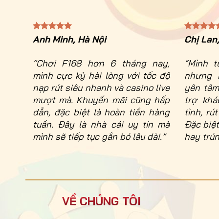
Anh Minh, Hà Nội
Chị Lan
“Chơi F168 hơn 6 tháng nay,
“Mình t
mình cực kỳ hài lòng với tốc độ
nhưng 
nạp rút siêu nhanh và casino live
yên tâm
mượt mà. Khuyến mãi cũng hấp
trợ khá
dẫn, đặc biệt là hoàn tiền hàng
tình, rú
tuần. Đây là nhà cái uy tín mà
Đặc biệt
mình sẽ tiếp tục gắn bó lâu dài.”
hay trún
VỀ CHÚNG TÔI