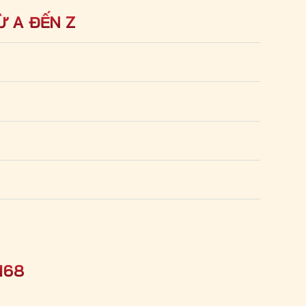
Ừ A ĐẾN Z
168