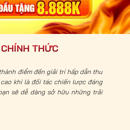
 CHÍNH THỨC
thành điểm đến giải trí hấp dẫn thu
ao khi là đối tác chiến lược đáng
 bạn sẽ dễ dàng sở hữu những trải