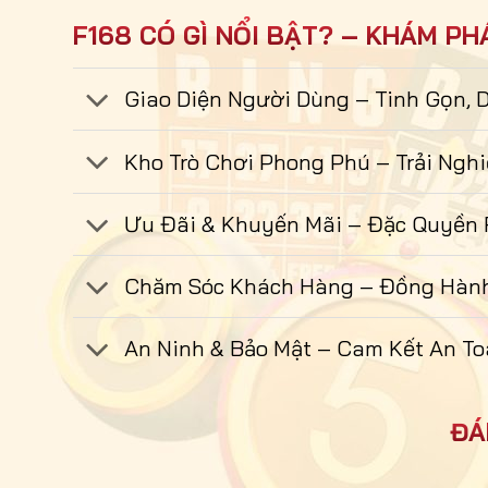
F168 CÓ GÌ NỔI BẬT? – KHÁM PH
Giao Diện Người Dùng – Tinh Gọn, D
Kho Trò Chơi Phong Phú – Trải Nghi
Ưu Đãi & Khuyến Mãi – Đặc Quyền R
Chăm Sóc Khách Hàng – Đồng Hành 
An Ninh & Bảo Mật – Cam Kết An To
ĐÁ