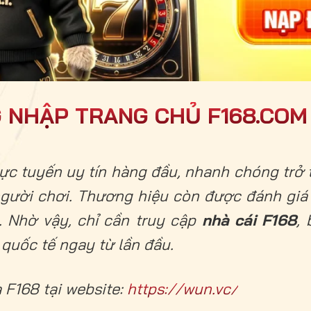
G NHẬP TRANG CHỦ F168.COM
rực tuyến uy tín hàng đầu, nhanh chóng trở 
ười chơi. Thương hiệu còn được đánh giá c
g. Nhờ vậy, chỉ cần truy cập
nhà cái F168
,
 quốc tế ngay từ lần đầu.
 F168 tại website:
https://wun.vc/