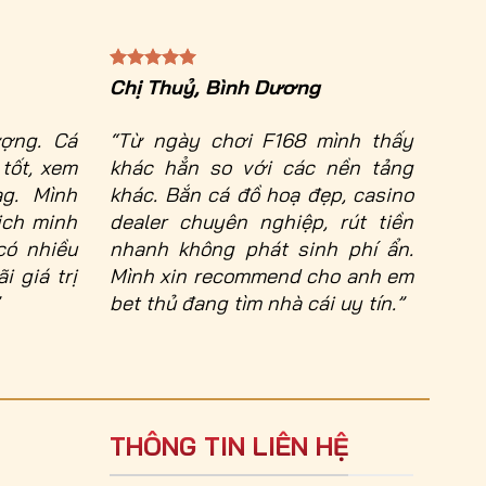
Chị Thuỷ, Bình Dương
ượng. Cá
“Từ ngày chơi F168 mình thấy
 tốt, xem
khác hẳn so với các nền tảng
ag. Mình
khác. Bắn cá đồ hoạ đẹp, casino
ịch minh
dealer chuyên nghiệp, rút tiền
có nhiều
nhanh không phát sinh phí ẩn.
 giá trị
Mình xin recommend cho anh em
bet thủ đang tìm nhà cái uy tín.”
H
THÔNG TIN LIÊN HỆ