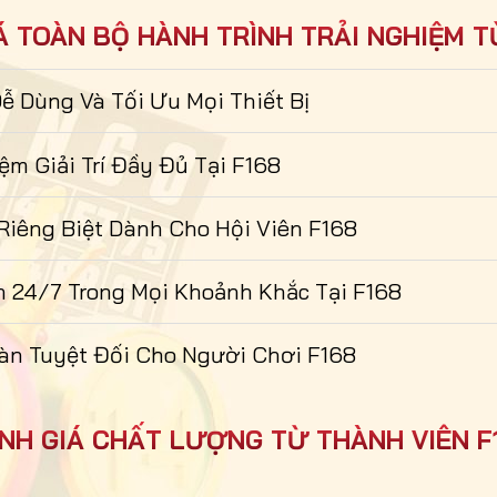
Á TOÀN BỘ HÀNH TRÌNH TRẢI NGHIỆM T
ễ Dùng Và Tối Ưu Mọi Thiết Bị
ệm Giải Trí Đầy Đủ Tại F168
iêng Biệt Dành Cho Hội Viên F168
24/7 Trong Mọi Khoảnh Khắc Tại F168
àn Tuyệt Đối Cho Người Chơi F168
NH GIÁ CHẤT LƯỢNG TỪ THÀNH VIÊN F