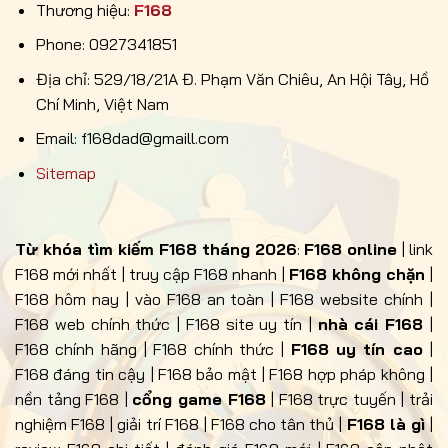
Thương hiệu:
F168
Phone: 0927341851
Địa chỉ: 529/18/21A Đ. Phạm Văn Chiêu, An Hội Tây, Hồ
Chí Minh, Việt Nam
Email:
f168dad@gmaill.com
Sitemap
Từ khóa tìm kiếm F168 tháng 2026
:
F168 online
| link
F168 mới nhất | truy cập F168 nhanh |
F168 không chặn
|
F168 hôm nay | vào F168 an toàn | F168 website chính |
F168 web chính thức | F168 site uy tín |
nhà cái F168
|
F168 chính hãng | F168 chính thức |
F168 uy tín cao
|
F168 đáng tin cậy | F168 bảo mật | F168 hợp pháp không |
nền tảng F168 |
cổng game F168
| F168 trực tuyến | trải
nghiệm F168 | giải trí F168 | F168 cho tân thủ |
F168 là gì
|