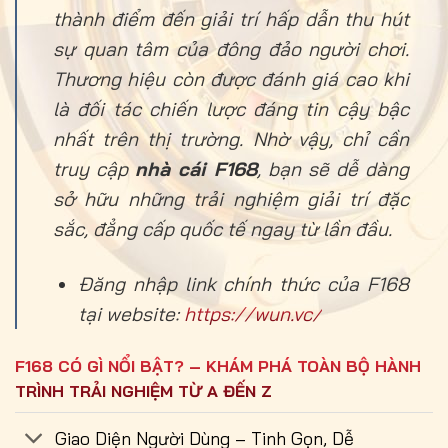
thành điểm đến giải trí hấp dẫn thu hút
sự quan tâm của đông đảo người chơi.
Thương hiệu còn được đánh giá cao khi
là đối tác chiến lược đáng tin cậy bậc
nhất trên thị trường. Nhờ vậy, chỉ cần
truy cập
nhà cái F168
, bạn sẽ dễ dàng
sở hữu những trải nghiệm giải trí đặc
sắc, đẳng cấp quốc tế ngay từ lần đầu.
Đăng nhập link chính thức của F168
tại website:
https://wun.vc/
F168 CÓ GÌ NỔI BẬT? – KHÁM PHÁ TOÀN BỘ HÀNH
TRÌNH TRẢI NGHIỆM TỪ A ĐẾN Z
Giao Diện Người Dùng – Tinh Gọn, Dễ