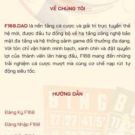
VỀ CHÚNG TÔI
F168.DAD
là nền tảng cá cược và giải trí trực tuyến thế
hệ mới, được đầu tư đồng bộ về hạ tầng công nghệ bảo
mật đa tầng và hệ thống sảnh game đổi thưởng đa dạng.
Với tôn chỉ vận hành minh bạch, xanh chín và đặt quyền
lợi của thành viên lên hàng đầu, F168 mang đến những
trải nghiệm cá cược mượt mà cùng cơ chế nạp rút tự
động siêu tốc.
HƯỚNG DẪN
Đăng Ký F168
Đăng Nhập F168