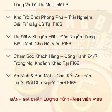
Dùng Và Tối Ưu Mọi Thiết Bị
Kho Trò Chơi Phong Phú – Trải Nghiệm
Giải Trí Đầy Đủ Tại F168
Ưu Đãi & Khuyến Mãi – Đặc Quyền Riêng
Biệt Dành Cho Hội Viên F168
Chăm Sóc Khách Hàng – Đồng Hành 24/7
Trong Mọi Khoảnh Khắc Tại F168
An Ninh & Bảo Mật – Cam Kết An Toàn
Tuyệt Đối Cho Người Chơi F168
ĐÁNH GIÁ CHẤT LƯỢNG TỪ THÀNH VIÊN F168