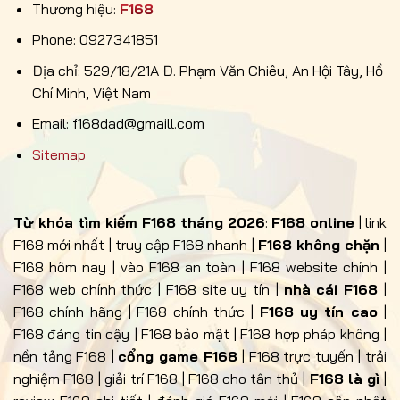
Thương hiệu:
F168
Phone: 0927341851
Địa chỉ: 529/18/21A Đ. Phạm Văn Chiêu, An Hội Tây, Hồ
Chí Minh, Việt Nam
Email:
f168dad@gmaill.com
Sitemap
Từ khóa tìm kiếm F168 tháng 2026
:
F168 online
| link
F168 mới nhất | truy cập F168 nhanh |
F168 không chặn
|
F168 hôm nay | vào F168 an toàn | F168 website chính |
F168 web chính thức | F168 site uy tín |
nhà cái F168
|
F168 chính hãng | F168 chính thức |
F168 uy tín cao
|
F168 đáng tin cậy | F168 bảo mật | F168 hợp pháp không |
nền tảng F168 |
cổng game F168
| F168 trực tuyến | trải
nghiệm F168 | giải trí F168 | F168 cho tân thủ |
F168 là gì
|