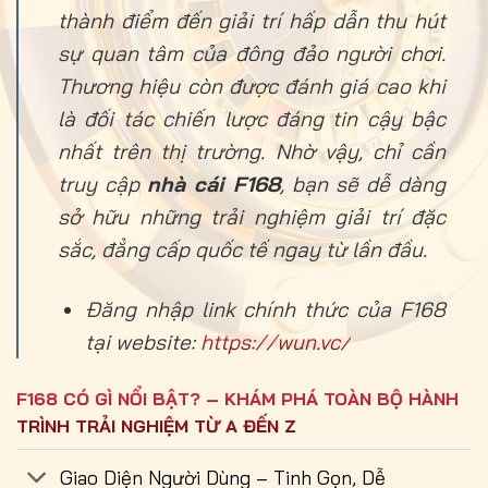
thành điểm đến giải trí hấp dẫn thu hút
sự quan tâm của đông đảo người chơi.
Thương hiệu còn được đánh giá cao khi
là đối tác chiến lược đáng tin cậy bậc
nhất trên thị trường. Nhờ vậy, chỉ cần
truy cập
nhà cái F168
, bạn sẽ dễ dàng
sở hữu những trải nghiệm giải trí đặc
sắc, đẳng cấp quốc tế ngay từ lần đầu.
Đăng nhập link chính thức của F168
tại website:
https://wun.vc/
F168 CÓ GÌ NỔI BẬT? – KHÁM PHÁ TOÀN BỘ HÀNH
TRÌNH TRẢI NGHIỆM TỪ A ĐẾN Z
Giao Diện Người Dùng – Tinh Gọn, Dễ