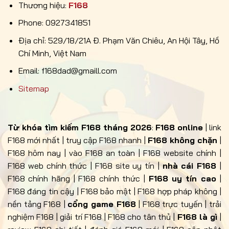
Thương hiệu:
F168
Phone: 0927341851
Địa chỉ: 529/18/21A Đ. Phạm Văn Chiêu, An Hội Tây, Hồ
Chí Minh, Việt Nam
Email:
f168dad@gmaill.com
Sitemap
Từ khóa tìm kiếm F168 tháng 2026
:
F168 online
| link
F168 mới nhất | truy cập F168 nhanh |
F168 không chặn
|
F168 hôm nay | vào F168 an toàn | F168 website chính |
F168 web chính thức | F168 site uy tín |
nhà cái F168
|
F168 chính hãng | F168 chính thức |
F168 uy tín cao
|
F168 đáng tin cậy | F168 bảo mật | F168 hợp pháp không |
nền tảng F168 |
cổng game F168
| F168 trực tuyến | trải
nghiệm F168 | giải trí F168 | F168 cho tân thủ |
F168 là gì
|