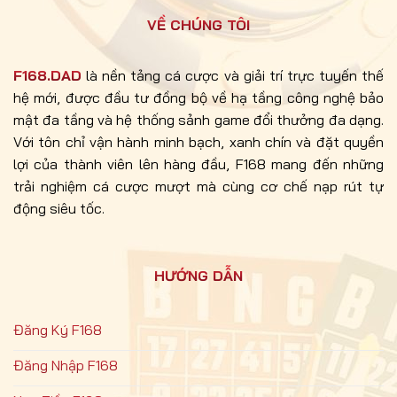
VỀ CHÚNG TÔI
F168.DAD
là nền tảng cá cược và giải trí trực tuyến thế
hệ mới, được đầu tư đồng bộ về hạ tầng công nghệ bảo
mật đa tầng và hệ thống sảnh game đổi thưởng đa dạng.
Với tôn chỉ vận hành minh bạch, xanh chín và đặt quyền
lợi của thành viên lên hàng đầu, F168 mang đến những
trải nghiệm cá cược mượt mà cùng cơ chế nạp rút tự
động siêu tốc.
HƯỚNG DẪN
Đăng Ký F168
Đăng Nhập F168