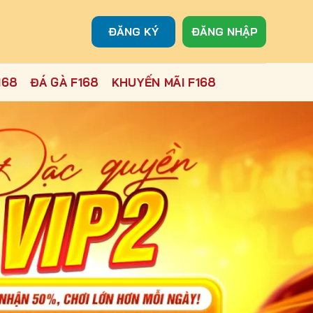
ĐĂNG KÝ
ĐĂNG NHẬP
168
ĐÁ GÀ F168
KHUYẾN MÃI F168