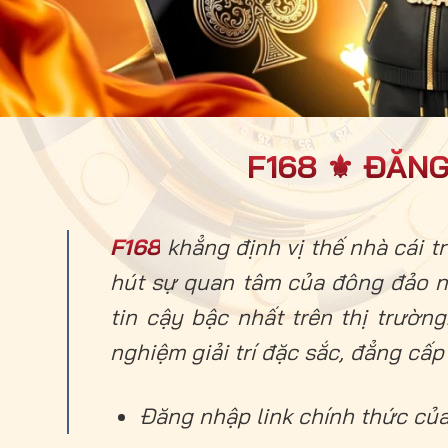
F168 ⚜ ĐĂN
F168
khẳng định vị thế nhà cái t
hút sự quan tâm của đông đảo ng
tin cậy bậc nhất trên thị trườn
nghiệm giải trí đặc sắc, đẳng cấp
Đăng nhập link chính thức của