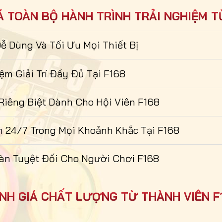
Á TOÀN BỘ HÀNH TRÌNH TRẢI NGHIỆM T
ễ Dùng Và Tối Ưu Mọi Thiết Bị
ệm Giải Trí Đầy Đủ Tại F168
iêng Biệt Dành Cho Hội Viên F168
24/7 Trong Mọi Khoảnh Khắc Tại F168
àn Tuyệt Đối Cho Người Chơi F168
NH GIÁ CHẤT LƯỢNG TỪ THÀNH VIÊN F