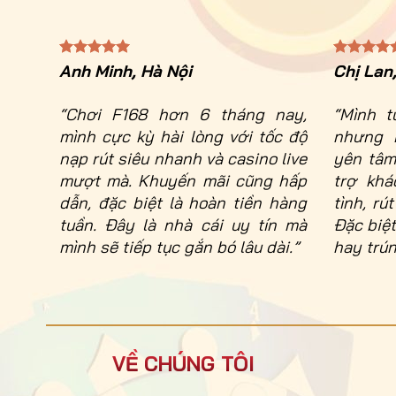
Anh Minh, Hà Nội
Chị Lan
“Chơi F168 hơn 6 tháng nay,
“Mình t
mình cực kỳ hài lòng với tốc độ
nhưng 
nạp rút siêu nhanh và casino live
yên tâm
mượt mà. Khuyến mãi cũng hấp
trợ khá
dẫn, đặc biệt là hoàn tiền hàng
tình, rú
tuần. Đây là nhà cái uy tín mà
Đặc biệt
mình sẽ tiếp tục gắn bó lâu dài.”
hay trún
VỀ CHÚNG TÔI