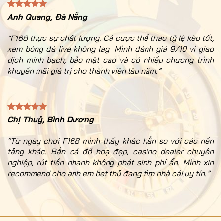
Anh Quang, Đà Nẵng
“F168 thực sự chất lượng. Cá cược thể thao tỷ lệ kèo tốt,
xem bóng đá live không lag. Mình đánh giá 9/10 vì giao
dịch minh bạch, bảo mật cao và có nhiều chương trình
khuyến mãi giá trị cho thành viên lâu năm.”
Chị Thuỷ, Bình Dương
“Từ ngày chơi F168 mình thấy khác hẳn so với các nền
tảng khác. Bắn cá đồ hoạ đẹp, casino dealer chuyên
nghiệp, rút tiền nhanh không phát sinh phí ẩn. Mình xin
recommend cho anh em bet thủ đang tìm nhà cái uy tín.”