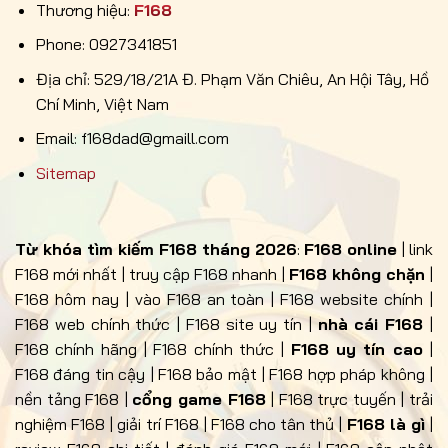
Thương hiệu:
F168
Phone: 0927341851
Địa chỉ: 529/18/21A Đ. Phạm Văn Chiêu, An Hội Tây, Hồ
Chí Minh, Việt Nam
Email:
f168dad@gmaill.com
Sitemap
Từ khóa tìm kiếm F168 tháng 2026
:
F168 online
| link
F168 mới nhất | truy cập F168 nhanh |
F168 không chặn
|
F168 hôm nay | vào F168 an toàn | F168 website chính |
F168 web chính thức | F168 site uy tín |
nhà cái F168
|
F168 chính hãng | F168 chính thức |
F168 uy tín cao
|
F168 đáng tin cậy | F168 bảo mật | F168 hợp pháp không |
nền tảng F168 |
cổng game F168
| F168 trực tuyến | trải
nghiệm F168 | giải trí F168 | F168 cho tân thủ |
F168 là gì
|