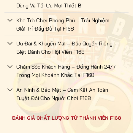
Dùng Và Tối Ưu Mọi Thiết Bị
Kho Trò Chơi Phong Phú – Trải Nghiệm
Giải Trí Đầy Đủ Tại F168
Ưu Đãi & Khuyến Mãi – Đặc Quyền Riêng
Biệt Dành Cho Hội Viên F168
Chăm Sóc Khách Hàng – Đồng Hành 24/7
Trong Mọi Khoảnh Khắc Tại F168
An Ninh & Bảo Mật – Cam Kết An Toàn
Tuyệt Đối Cho Người Chơi F168
ĐÁNH GIÁ CHẤT LƯỢNG TỪ THÀNH VIÊN F168