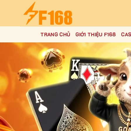
Bỏ
qua
nội
dung
TRANG CHỦ
GIỚI THIỆU F168
CAS