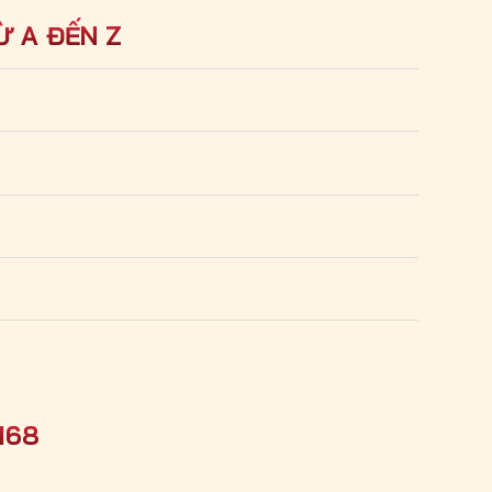
Ừ A ĐẾN Z
168