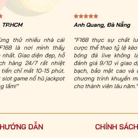
, TP.HCM
Anh Quang, Đà Nẵng
ừng thử nhiều nhà cái
“F168 thực sự chất l
F168 là nơi mình thấy
cược thể thao tỷ lệ kèo
 nhất. Giao diện đẹp, hỗ
bóng đá live không l
ch hàng 24/7 rất nhiệt
đánh giá 9/10 vì giao d
t tiền chỉ mất 10-15 phút.
bạch, bảo mật cao và 
 slot game nổ hũ jackpot
chương trình khuyến mãi
g lắm!”
cho thành viên lâu năm.”
HƯỚNG DẪN
CHÍNH SÁC