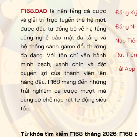
F168.DAD
là nền tảng cá cược
Đăng Ký
và giải trí trực tuyến thế hệ mới,
Đăng Nh
được đầu tư đồng bộ về hạ tầng
công nghệ bảo mật đa tầng và
Nạp Tiề
hệ thống sảnh game đổi thưởng
Rút Tiề
đa dạng. Với tôn chỉ vận hành
minh bạch, xanh chín và đặt
Tải App
quyền lợi của thành viên lên
hàng đầu, F168 mang đến những
trải nghiệm cá cược mượt mà
cùng cơ chế nạp rút tự động siêu
tốc.
Từ khóa tìm kiếm F168 tháng 2026
:
F168 o