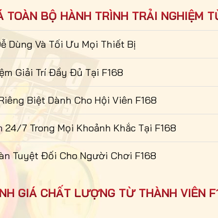
Á TOÀN BỘ HÀNH TRÌNH TRẢI NGHIỆM T
ễ Dùng Và Tối Ưu Mọi Thiết Bị
ệm Giải Trí Đầy Đủ Tại F168
iêng Biệt Dành Cho Hội Viên F168
24/7 Trong Mọi Khoảnh Khắc Tại F168
àn Tuyệt Đối Cho Người Chơi F168
NH GIÁ CHẤT LƯỢNG TỪ THÀNH VIÊN F