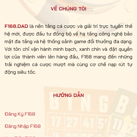
VỀ CHÚNG TÔI
F168.DAD
là nền tảng cá cược và giải trí trực tuyến thế
hệ mới, được đầu tư đồng bộ về hạ tầng công nghệ bảo
mật đa tầng và hệ thống sảnh game đổi thưởng đa dạng.
Với tôn chỉ vận hành minh bạch, xanh chín và đặt quyền
lợi của thành viên lên hàng đầu, F168 mang đến những
trải nghiệm cá cược mượt mà cùng cơ chế nạp rút tự
động siêu tốc.
HƯỚNG DẪN
Đăng Ký F168
Đăng Nhập F168