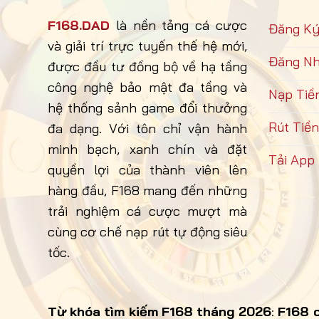
F168.DAD
là nền tảng cá cược
Đăng Ký
và giải trí trực tuyến thế hệ mới,
Đăng Nh
được đầu tư đồng bộ về hạ tầng
công nghệ bảo mật đa tầng và
Nạp Tiề
hệ thống sảnh game đổi thưởng
Rút Tiề
đa dạng. Với tôn chỉ vận hành
minh bạch, xanh chín và đặt
Tải App
quyền lợi của thành viên lên
hàng đầu, F168 mang đến những
trải nghiệm cá cược mượt mà
cùng cơ chế nạp rút tự động siêu
tốc.
Từ khóa tìm kiếm F168 tháng 2026
:
F168 o