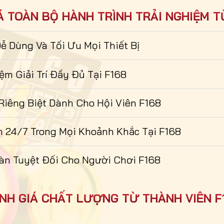
Á TOÀN BỘ HÀNH TRÌNH TRẢI NGHIỆM T
ễ Dùng Và Tối Ưu Mọi Thiết Bị
ệm Giải Trí Đầy Đủ Tại F168
iêng Biệt Dành Cho Hội Viên F168
24/7 Trong Mọi Khoảnh Khắc Tại F168
àn Tuyệt Đối Cho Người Chơi F168
NH GIÁ CHẤT LƯỢNG TỪ THÀNH VIÊN F