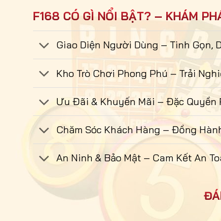
F168 CÓ GÌ NỔI BẬT? – KHÁM PH
Giao Diện Người Dùng – Tinh Gọn, D
Kho Trò Chơi Phong Phú – Trải Nghi
Ưu Đãi & Khuyến Mãi – Đặc Quyền R
Chăm Sóc Khách Hàng – Đồng Hành 
An Ninh & Bảo Mật – Cam Kết An To
ĐÁ