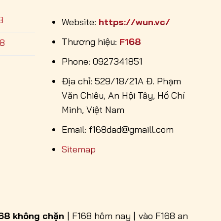
8
Website:
https://wun.vc/
Thương hiệu:
F168
68
Phone: 0927341851
Địa chỉ: 529/18/21A Đ. Phạm
Văn Chiêu, An Hội Tây, Hồ Chí
Minh, Việt Nam
Email:
f168dad@gmaill.com
Sitemap
68 không chặn
| F168 hôm nay | vào F168 an