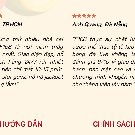
, TP.HCM
Anh Quang, Đà Nẵng
ừng thử nhiều nhà cái
“F168 thực sự chất l
F168 là nơi mình thấy
cược thể thao tỷ lệ kèo
 nhất. Giao diện đẹp, hỗ
bóng đá live không l
ch hàng 24/7 rất nhiệt
đánh giá 9/10 vì giao d
t tiền chỉ mất 10-15 phút.
bạch, bảo mật cao và 
 slot game nổ hũ jackpot
chương trình khuyến mãi
g lắm!”
cho thành viên lâu năm.”
HƯỚNG DẪN
CHÍNH SÁC