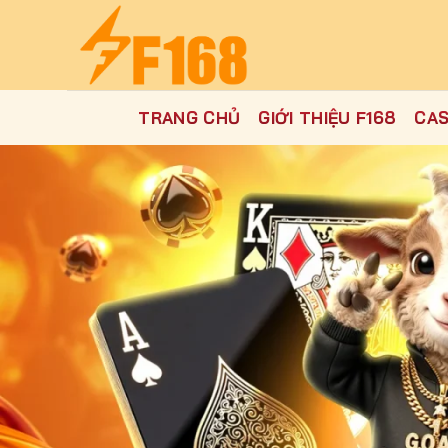
Bỏ
qua
nội
dung
TRANG CHỦ
GIỚI THIỆU F168
CAS