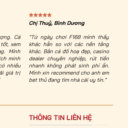
Chị Thuỷ, Bình Dương
ượng. Cá
“Từ ngày chơi F168 mình thấy
 tốt, xem
khác hẳn so với các nền tảng
ag. Mình
khác. Bắn cá đồ hoạ đẹp, casino
ịch minh
dealer chuyên nghiệp, rút tiền
có nhiều
nhanh không phát sinh phí ẩn.
 giá trị
Mình xin recommend cho anh em
bet thủ đang tìm nhà cái uy tín.”
H
THÔNG TIN LIÊN HỆ