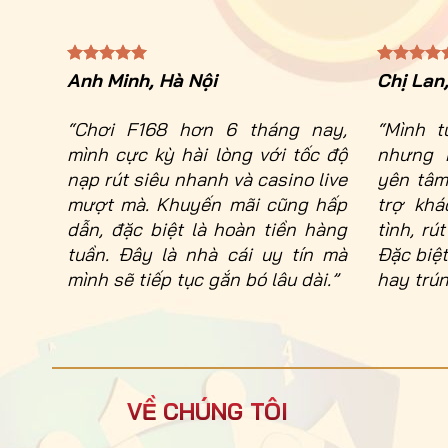
Anh Minh, Hà Nội
Chị Lan
“Chơi F168 hơn 6 tháng nay,
“Mình t
mình cực kỳ hài lòng với tốc độ
nhưng 
nạp rút siêu nhanh và casino live
yên tâm
mượt mà. Khuyến mãi cũng hấp
trợ khá
dẫn, đặc biệt là hoàn tiền hàng
tình, rú
tuần. Đây là nhà cái uy tín mà
Đặc biệt
mình sẽ tiếp tục gắn bó lâu dài.”
hay trún
VỀ CHÚNG TÔI