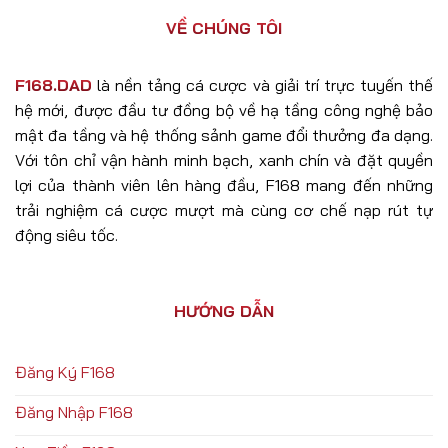
VỀ CHÚNG TÔI
F168.DAD
là nền tảng cá cược và giải trí trực tuyến thế
hệ mới, được đầu tư đồng bộ về hạ tầng công nghệ bảo
mật đa tầng và hệ thống sảnh game đổi thưởng đa dạng.
Với tôn chỉ vận hành minh bạch, xanh chín và đặt quyền
lợi của thành viên lên hàng đầu, F168 mang đến những
trải nghiệm cá cược mượt mà cùng cơ chế nạp rút tự
động siêu tốc.
HƯỚNG DẪN
Đăng Ký F168
Đăng Nhập F168