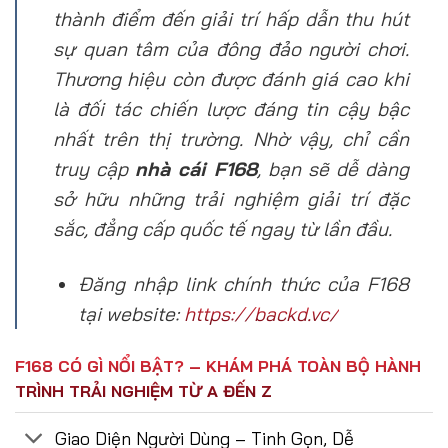
thành điểm đến giải trí hấp dẫn thu hút
sự quan tâm của đông đảo người chơi.
Thương hiệu còn được đánh giá cao khi
là đối tác chiến lược đáng tin cậy bậc
nhất trên thị trường. Nhờ vậy, chỉ cần
truy cập
nhà cái F168
, bạn sẽ dễ dàng
sở hữu những trải nghiệm giải trí đặc
sắc, đẳng cấp quốc tế ngay từ lần đầu.
Đăng nhập link chính thức của F168
tại website:
https://backd.vc/
F168 CÓ GÌ NỔI BẬT? – KHÁM PHÁ TOÀN BỘ HÀNH
TRÌNH TRẢI NGHIỆM TỪ A ĐẾN Z
Giao Diện Người Dùng – Tinh Gọn, Dễ